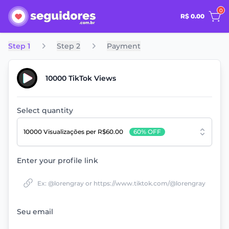
0
R$ 0.00
Step 1
Step 2
Payment
10000 TikTok Views
Select quantity
10000 Visualizações
per R$60.00
60% OFF
Enter your profile link
Seu email