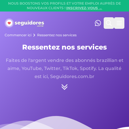
NOUS BOOSTONS VOS PROFILS ET VOTRE EMPLOI AUPRÈS DE
NOUVEAUX CLIENTS !
INSCRIVEZ-VOUS →
Seguidores.com.br
(47) 99247-90
Cherche
Ouvr
Commencer ici
Ressentez nos services
Ressentez nos services
Faites de l'argent vendre des abonnés brazillian et
aime, YouTube, Twitter, TikTok, Spotify. La qualité
est ici, Seguidores.com.br