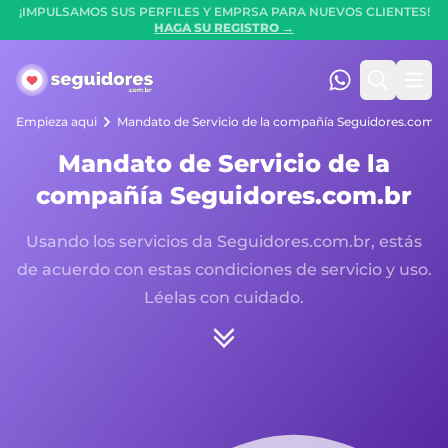
¡IMPULSAMOS SUS PERFILES Y EMPRSA PARA NUEVOS CLIENTES!
HAGA SU REGISTRO →
Seguidores.com.br
(47) 99247-90
Buscar
Men
Empieza aqui
Mandato de Servicio de la compañía Seguidores.com.b
Mandato de Servicio de la
compañía Seguidores.com.br
Usando los servicios da Seguidores.com.br, estás
de acuerdo con estas condiciones de servicio y uso.
Léelas con cuidado.