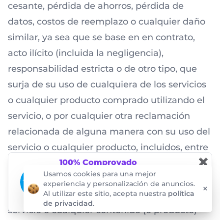
cesante, pérdida de ahorros, pérdida de
datos, costos de reemplazo o cualquier daño
similar, ya sea que se base en
en contrato,
acto ilícito (incluida la negligencia),
responsabilidad estricta o de otro tipo, que
surja de su uso de cualquiera de los servicios
o cualquier producto comprado utilizando el
servicio, o por cualquier otra reclamación
relacionada de alguna manera con su uso del
servicio o cualquier producto, incluidos, entre
✖
otros, cualquier error u omisión en cualquier
100% Comprovado
Essas notificações são garantidas pela
Usamos cookies para una mejor
contenido, o cualquier pérdida o daño de
auditoria da empresa ProveSource. Não
experiencia y personalización de anuncios.
×
conseguimos criar ou alterar os dados.
cualquier tipo como resultado del uso del
Al utilizar este sitio, acepta nuestra
política
de privacidad
.
ProveSource
servicio o cualquier contenido (o producto)