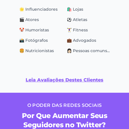
🌟 Influenciadores
🛍 Lojas
🎬 Atores
⚽️ Atletas
🤡 Humoristas
🏋️‍♀️ Fitness
📸 Fotógrafos
💼 Advogados
🍔 Nutricionistas
👩🏻 Pessoas comuns...
Leia Avaliações Destes Clientes
O PODER DAS REDES SOCIAIS
Por Que Aumentar Seus
Seguidores no Twitter?