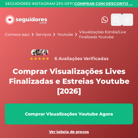
SEGUIDORES INSTAGRAM 23% OFF!
COMPRAR COM DESCONTO →
Seguidores.com.br
(47) 99247-90
Pesquis
Abr
Visualizações Estréia/Live
Comece aqui
Serviços
Youtube
finalizada Youtube
★★★★★
6 Avaliações Verificadas
Comprar Visualizações Lives
Finalizadas e Estreias Youtube
[2026]
Comprar Visualizações Youtube Agora
Ver tabela de preços