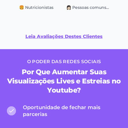
🍔 Nutricionistas
👩🏻 Pessoas comuns...
Leia Avaliações Destes Clientes
O PODER DAS REDES SOCIAIS
Por Que Aumentar Suas
Visualizações Lives e Estreias no
Youtube?
Oportunidade de fechar mais
parcerias