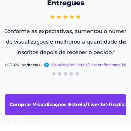
Entregues
★★★★★
Conforme as expectativas, aumentou o número
“
de visualizações e melhorou a quantidade de
de
inscritos depois de receber o pedido.
”
06/09/2024
Andressa L.
15/07
Visualizações Estréia/Live<br>finalizada Youtube
Comprar Visualizações Estréia/Live<br>finaliza