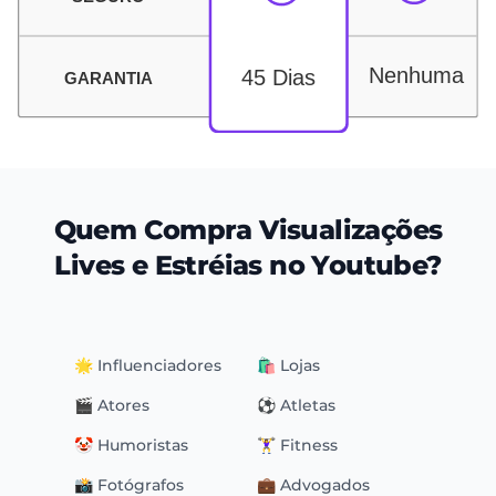
Quem Compra Visualizações
Lives e Estréias no Youtube?
🌟 Influenciadores
🛍 Lojas
🎬 Atores
⚽️ Atletas
🤡 Humoristas
🏋️‍♀️ Fitness
📸 Fotógrafos
💼 Advogados