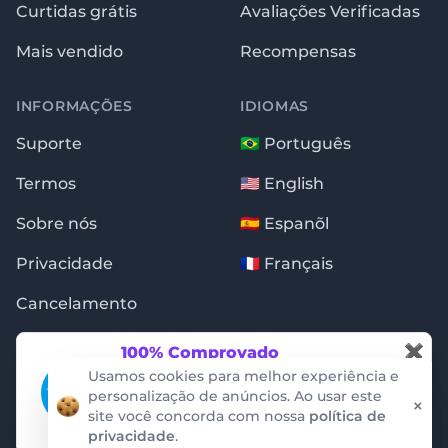
Curtidas grátis
Avaliações Verificadas
Mais vendido
Recompensas
INFORMAÇÕES
IDIOMAS
Suporte
🇧🇷 Português
Termos
🇺🇸 English
Sobre nós
🇪🇸 Espanõl
Privacidade
🇫🇷 Français
Cancelamento
✖
100% Comprovado
Essas notificações são garantidas pela
Usamos cookies para melhor experiência e
auditoria da empresa ProveSource. Não
personalização de anúncios. Ao usar este
×
conseguimos criar ou alterar os dados.
site você concorda com nossa
política de
Copyright © 2009 - 2026 · Seguidores.com.br
privacidade
.
ProveSource