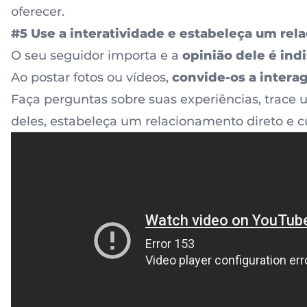
oferecer.
#5 Use a interatividade e estabeleça um re
O seu seguidor importa e a
opinião dele é ind
Ao postar fotos ou vídeos,
convide-os a intera
Faça perguntas sobre suas experiências, trace 
deles, estabeleça um relacionamento direto e c