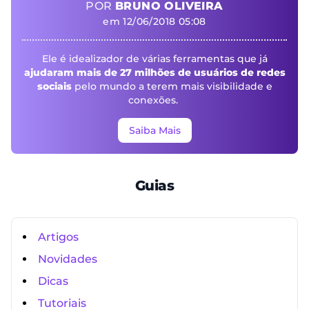
POR
BRUNO OLIVEIRA
em 12/06/2018 05:08
Ele é idealizador de várias ferramentas que já
ajudaram mais de 27 milhões de usuários de redes
sociais
pelo mundo a terem mais visibilidade e
conexões.
Saiba Mais
Guias
Artigos
Novidades
Dicas
Tutoriais