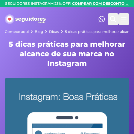
SEGUIDORES INSTAGRAM 23% OFF!
COMPRAR COM DESCONTO →
Seguidores.com.br
(47) 99247-90
Pesquis
Abr
Comece aqui
Blog
Dicas
5 dicas práticas para melhorar alcanc
5 dicas práticas para melhorar
alcance de sua marca no
Instagram