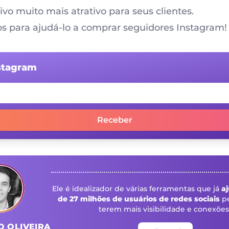
tivo muito mais atrativo para seus clientes.
s para ajudá-lo a comprar seguidores Instagram! 
nstagram
Receber
Ele é idealizador de várias ferramentas que já
a
de 27 milhões de usuários de redes sociais
pe
terem mais visibilidade e conexões
 OLIVEIRA