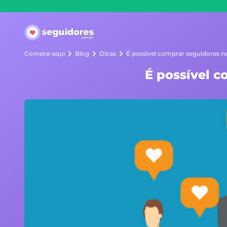
Seguidores.com.br
Comece aqui
Blog
Dicas
É possível comprar seguidores n
É possível c