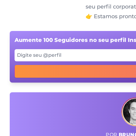
seu perfil corpora
👉 Estamos pronto
Aumente 100 Seguidores no seu perfil I
Digite seu @perfil
POR
BRUNO